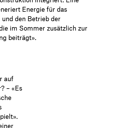
neriert Energie für das
und den Betrieb der
die im Sommer zusätzlich zur
g beiträgt».
r auf
r? – «Es
sche
s
ielt».
einer