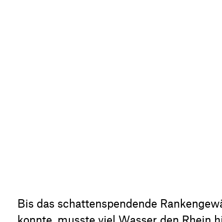
Bis das schattenspendende Rankengewäc
konnte, musste viel Wasser den Rhein h