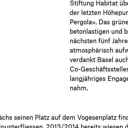
Stiftung Habitat üb
der letzten Höhepun
Pergola». Das grün
betonlastigen und b
nächsten fünf Jahr
atmosphärisch aufw
verdankt Basel auc
Co-Geschäftsstellenl
langjähriges Engag
nahm.
hs seinen Platz auf dem Vogesenplatz fin
inunterfliessen. 2013/2014 bereits wiesen 