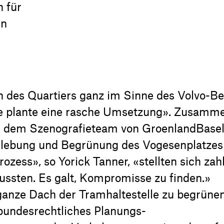
 für
en
n des Quartiers ganz im Sinne des Volvo-Be
sie plante eine rasche Umsetzung». Zusamm
nd dem Szenografieteam von GroenlandBase
elebung und Begrünung des Vogesenplatzes
ozess», so Yorick Tanner, «stellten sich zah
ussten. Es galt, Kompromisse zu finden.»
 ganze Dach der Tramhaltestelle zu begrünen
 bundesrechtliches Planungs-