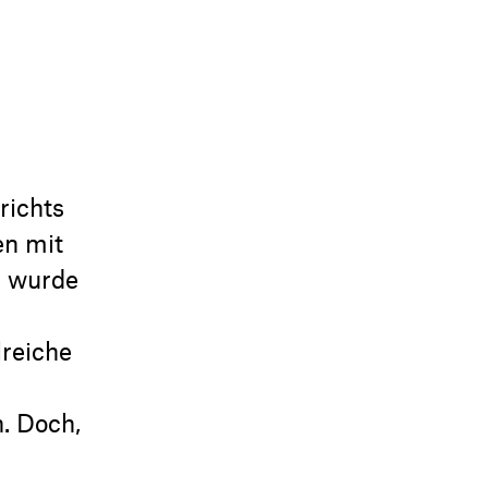
richts
en mit
l wurde
lreiche
. Doch,