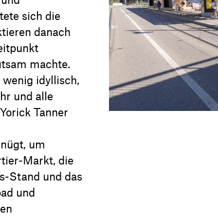
tete sich die
ktieren danach
eitpunkt
eutsam machte.
 wenig idyllisch,
hr und alle
 Yorick Tanner
enügt, um
rtier-Markt, die
ss-Stand und das
bad und
den