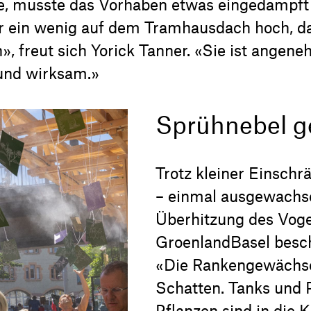
e, musste das Vorhaben etwas eingedampft
r ein wenig auf dem Tramhausdach hoch, da
n», freut sich Yorick Tanner. «Sie ist angen
 und wirksam.»
Sprühnebel g
Trotz kleiner Einschr
– einmal ausgewachse
Überhitzung des Voge
GroenlandBasel beschr
«Die Rankengewächse
Schatten. Tanks und
Pflanzen sind in die K