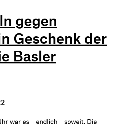
ln gegen
ein Geschenk der
ie Basler
22
hr war es – endlich – soweit. Die