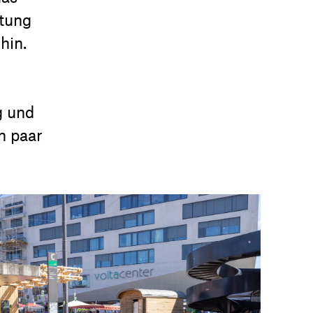
ltung
hin.
g und
n paar